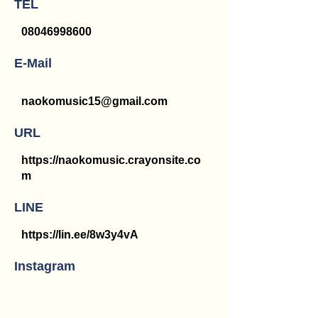
TEL
08046998600
E-Mail
naokomusic15@gmail.com
URL
https://naokomusic.crayonsite.co
m
LINE
https://lin.ee/8w3y4vA
Instagram