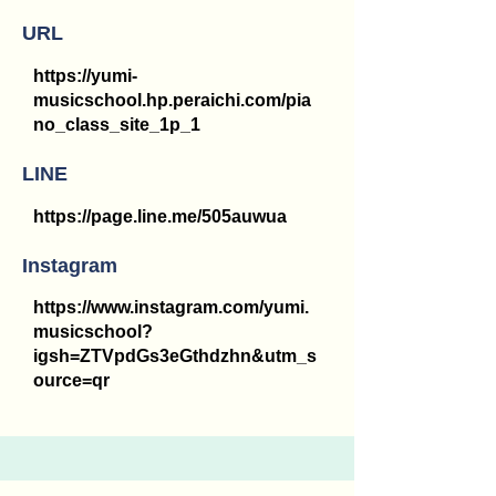
URL
https://yumi-
musicschool.hp.peraichi.com/pia
no_class_site_1p_1
LINE
https://page.line.me/505auwua
Instagram
https://www.instagram.com/yumi.
musicschool?
igsh=ZTVpdGs3eGthdzhn&utm_s
ource=qr