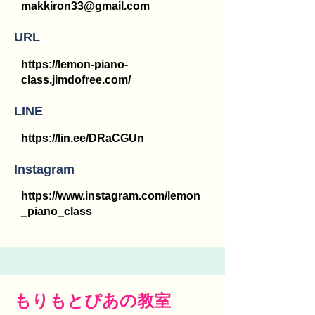
makkiron33@gmail.com
URL
https://lemon-piano-
class.jimdofree.com/
LINE
https://lin.ee/DRaCGUn
Instagram
https://www.instagram.com/lemon
_piano_class
もりもとぴあの教室