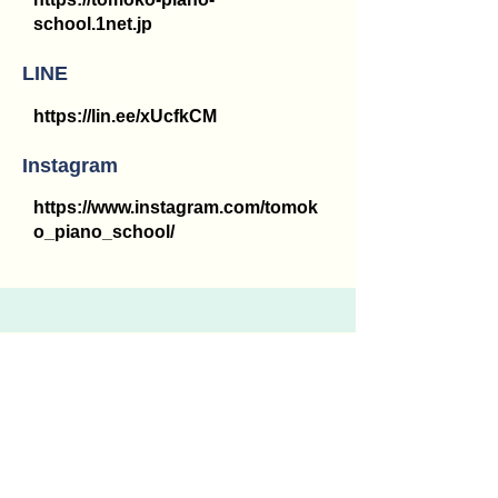
school.1net.jp
LINE
https://lin.ee/xUcfkCM
Instagram
https://www.instagram.com/tomok
o_piano_school/
田中ピアノ教室
講師名
田中 勝代