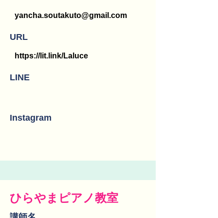
yancha.soutakuto@gmail.com
URL
https://lit.link/Laluce
LINE
Instagram
ひらやまピアノ教室
講師名