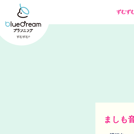
ずむず
ましも