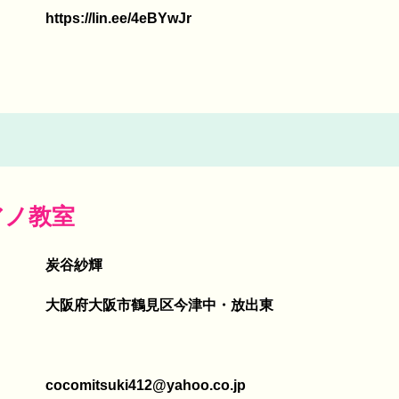
https://lin.ee/4eBYwJr
アノ教室
炭谷紗輝
大阪府大阪市鶴見区今津中・放出東
cocomitsuki412@yahoo.co.jp