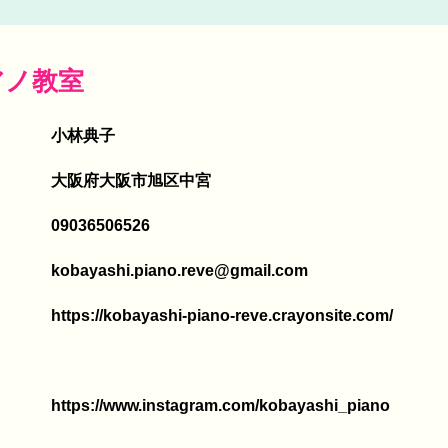
アノ教室
小林典子
大阪府大阪市旭区中宮
09036506526
kobayashi.piano.reve@gmail.com
https://kobayashi-piano-reve.crayonsite.com/
https://www.instagram.com/kobayashi_piano