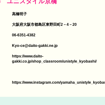
器 ユニスタイル京橋
高橋明子
大阪府大阪市都島区東野田町2－4－20
06-6351-4382
Kyo-ce@daito-gakki.ne.jp
https://www.daito-
gakki.co.jp/shop_classroom/unistyle_kyobashi/
https://www.instagram.com/yamaha_unistyle_kyobas