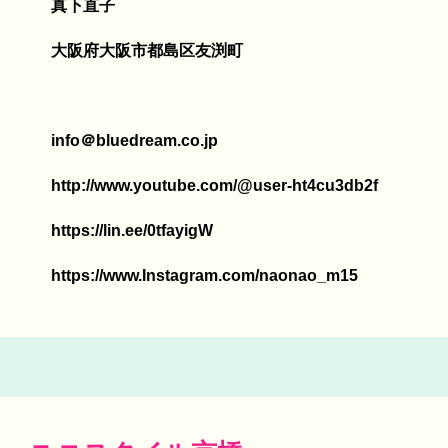
真下直子
大阪府大阪市都島区友渕町
info＠bluedream.co.jp
http://www.youtube.com/@user-ht4cu3db2f
https://lin.ee/0tfayigW
https://www.Instagram.com/naonao_m15