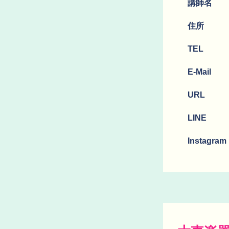
講師名
​住所
TEL
E-Mail
URL
LINE
Instagram