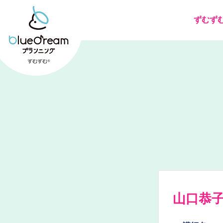
ずむず
山口恭