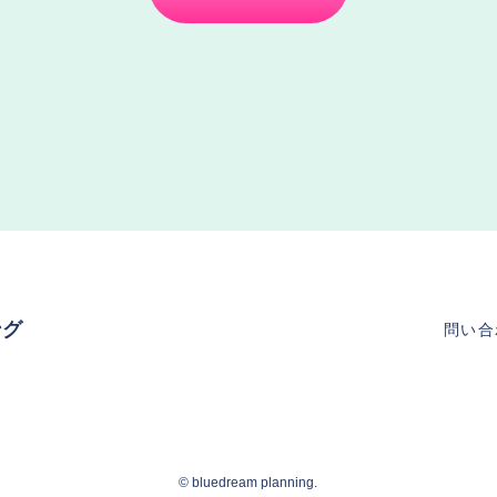
ング
問い合
©︎ bluedream planning.