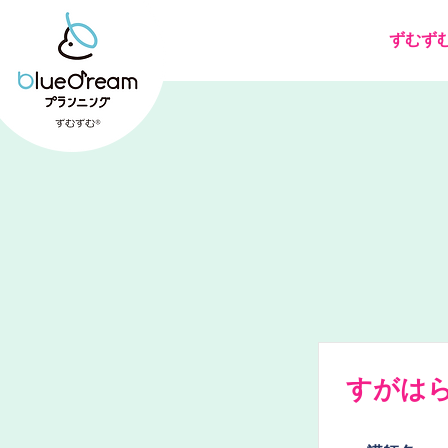
ずむず
すがは