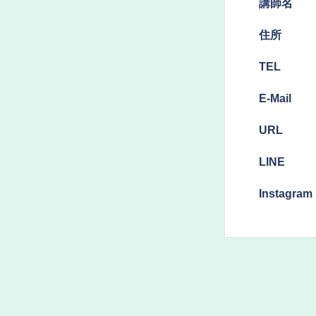
​講師名
​住所
TEL
E-Mail
URL
LINE
Instagram