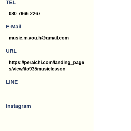
TEL
080-7966-2267
E-Mail
music.m.you.h@gmail.com
URL
https://peraichi.com/landing_page
s/view/ito935musiclesson
LINE
Instagram